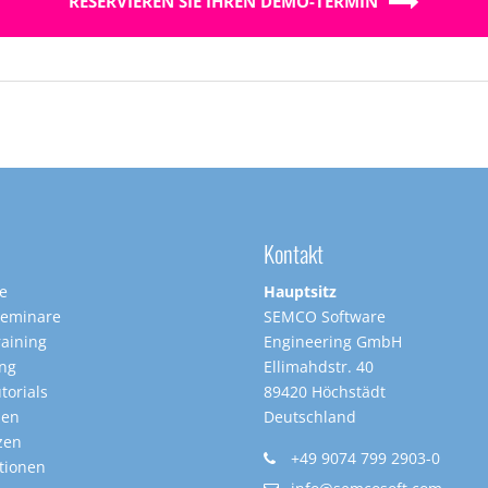
RESERVIEREN SIE IHREN DEMO-TERMIN
Kontakt
te
Hauptsitz
Seminare
SEMCO Software
raining
Engineering GmbH
ing
Ellimahdstr. 40
torials
89420 Höchstädt
nen
Deutschland
zen
+49 9074 799 2903-0
tionen