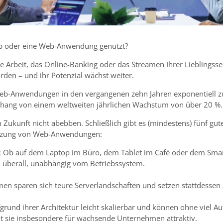
pp oder eine Web-Anwendung genutzt?
 die Arbeit, das Online-Banking oder das Streamen Ihrer Liebling
orden – und ihr Potenzial wächst weiter.
Web-Anwendungen in den vergangenen zehn Jahren exponentiell 
ang von einem weltweiten jährlichen Wachstum von über 20 %.
 Zukunft nicht abebben. Schließlich gibt es (mindestens) fünf gut
Nutzung von Web-Anwendungen:
: Ob auf dem Laptop im Büro, dem Tablet im Café oder dem Sm
überall, unabhängig vom Betriebssystem.
en sparen sich teure Serverlandschaften und setzen stattdessen 
ufgrund ihrer Architektur leicht skalierbar und können ohne viel
t sie insbesondere für wachsende Unternehmen attraktiv.