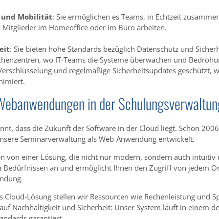
und Mobilität
: Sie ermöglichen es Teams, in Echtzeit zusamme
n Mitglieder im Homeoffice oder im Büro arbeiten.
eit
: Sie bieten hohe Standards bezüglich Datenschutz und Sicherh
 Rechenzentren, wo IT-Teams die Systeme überwachen und Bedro
rschlüsselung und regelmäßige Sicherheitsupdates geschützt, wa
nimiert.
Webanwendungen in der Schulungsverwaltun
nt, dass die Zukunft der Software in der Cloud liegt. Schon 200
nsere Seminarverwaltung als Web-Anwendung entwickelt.
n von einer Lösung, die nicht nur modern, sondern auch intuitiv u
n Bedürfnissen an und ermöglicht Ihnen den Zugriff von jedem Ort
indung.
s Cloud-Lösung stellen wir Ressourcen wie Rechenleistung und Spe
uf Nachhaltigkeit und Sicherheit: Unser System läuft in einem de
andards garantiert.