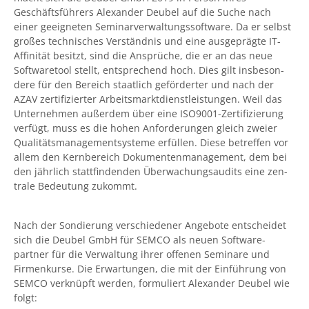
Geschäfts­führers Alexander Deubel auf die Suche nach
einer geeigneten Seminar­verwaltungs­software. Da er selbst
großes tech­nisches Ver­ständnis und eine aus­geprägte IT-
Affinität besitzt, sind die Ansprüche, die er an das neue
Soft­ware­tool stellt, entsprechend hoch. Dies gilt ins­beson­
dere für den Bereich staatlich geför­derter und nach der
AZAV zerti­fizierter Arbeits­markt­dienst­leistungen. Weil das
Unter­nehmen außer­dem über eine ISO9001-Zertifi­zierung
verfügt, muss es die hohen Anfor­derungen gleich zweier
Qualitäts­manage­ment­systeme erfüllen. Diese betreffen vor
allem den Kern­bereich Doku­menten­manage­ment, dem bei
den jähr­lich statt­finden­den Über­wachungs­audits eine zen­
trale Bedeu­tung zukommt.
Nach der Sondierung verschie­dener Angebote ent­scheidet
sich die Deubel GmbH für SEMCO als neuen Soft­ware­
partner für die Ver­wal­tung ihrer offenen Seminare und
Firmen­kurse. Die Erwar­tungen, die mit der Ein­führung von
SEMCO ver­knüpft werden, formu­liert Alexander Deubel wie
folgt: