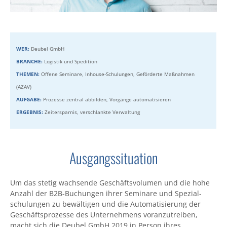
WER:
Deubel GmbH
BRANCHE:
Logistik und Spedition
THEMEN:
Offene Seminare, Inhouse-Schulungen, Geförderte Maßnahmen
(AZAV)
AUFGABE:
Prozesse zentral abbilden, Vorgänge automatisieren
ERGEBNIS:
Zeitersparnis, verschlankte Verwaltung
Ausgangssituation
Um das stetig wachsende Geschäfts­volumen und die hohe
Anzahl der B2B-Buchungen ihrer Seminare und Spezial­
schulungen zu bewäl­tigen und die Auto­mati­sierung der
Geschäfts­prozesse des Unter­nehmens voran­zutreiben,
macht sich die Deubel GmbH 2019 in Person ihres