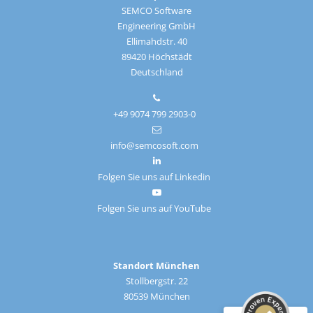
SEMCO Software
Engineering GmbH
Ellimahdstr. 40
89420 Höchstädt
Deutschland
+49 9074 799 2903-0
info@semcosoft.com
Folgen Sie uns auf Linkedin
Folgen Sie uns auf YouTube
Kundenbewertungen und Erfahrungen zu
SEMCO
SEHR GUT
%
100
Standort München
Empfehlungen auf
Stollbergstr. 22
ProvenExpert.com
5,00
/
4,91
80539 München