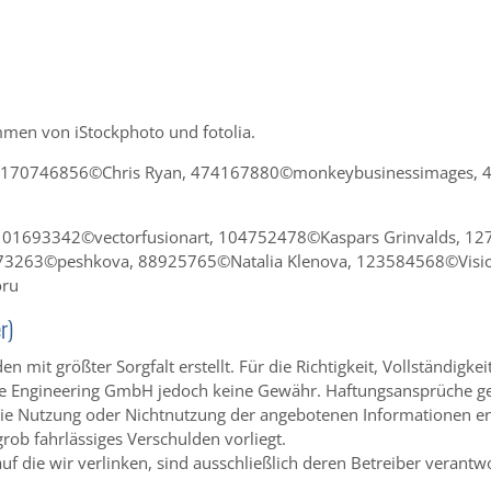
mmen von iStockphoto und fotolia.
 170746856©Chris Ryan, 474167880©monkeybusinessimages, 48
101693342©vectorfusionart, 104752478©Kaspars Grinvalds, 12
73263©peshkova, 88925765©Natalia Klenova, 123584568©Visi
oru
r)
n mit größter Sorgfalt erstellt. Für die Richtigkeit, Vollständigkei
 Engineering GmbH jedoch keine Gewähr. Haftungsansprüche g
ie Nutzung oder Nichtnutzung der angebotenen Informationen en
grob fahrlässiges Verschulden vorliegt.
uf die wir verlinken, sind ausschließlich deren Betreiber verantwo