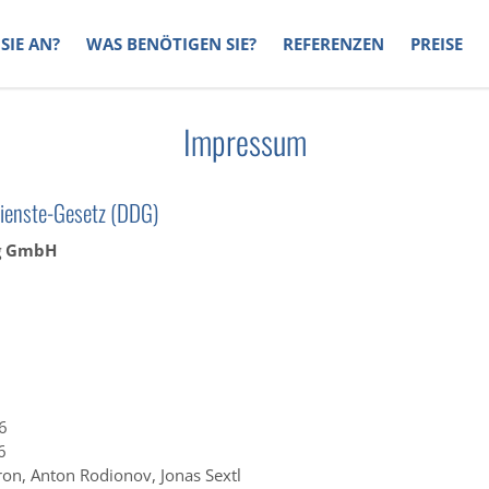
SIE AN?
WAS BENÖTIGEN SIE?
REFERENZEN
PREISE
Impressum
ienste-Gesetz (DDG)
ng GmbH
6
6
on, Anton Rodionov, Jonas Sextl