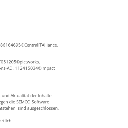
6164695©CentralITAlliance,
7051205©pictworks,
ons-AD, 112415034©Impact
t und Aktualität der Inhalte
egen die SEMCO Software
tstehen, sind ausgeschlossen,
rtlich.