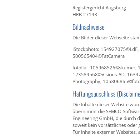
Registergericht Augsburg
HRB 27143
Bildnachweise
Die Bilder dieser Webseite sta
iStockphoto: 154927075©LdF,
500565404©FatCamera
fotolia: 105968526©skumer, 
123584568©Visions-AD, 1634
Photography, 105806865©fot
Haftungsauschluss (Disclaime
Die Inhalte dieser Website wurde
übernimmt die SEMCO Software
Engineering GmbH, die durch d
soweit kein vorsätzliches oder 
Für Inhalte externer Websites, a