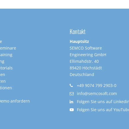
Kontakt
te
Hauptsitz
Seminare
SEMCO Software
raining
Engineering GmbH
ing
Ellimahdstr. 40
torials
89420 Höchstädt
nen
Deutschland
zen
+49 9074 799 2903-0
tionen
info@semcosoft.com
Demo anfordern
Folgen Sie uns auf Linkedi
Folgen Sie uns auf YouTub