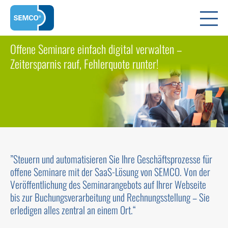
Offene Seminare einfach digital verwalten –
Zeitersparnis rauf, Fehlerquote runter!
”
Steuern und automatisieren Sie Ihre Geschäftsprozesse für
offene Seminare mit der SaaS-Lösung von SEMCO. Von der
Veröffentlichung des Seminarangebots auf Ihrer Webseite
bis zur Buchungsverarbeitung und Rechnungsstellung – Sie
erledigen alles zentral an einem Ort.
“