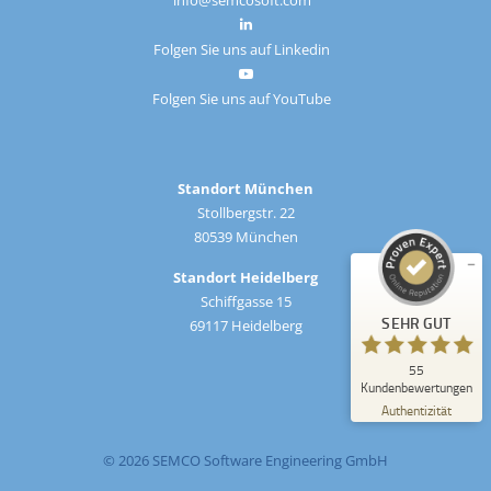
info@semcosoft.com
Folgen Sie uns auf Linkedin
Folgen Sie uns auf YouTube
Kundenbewertungen und Erfahrungen zu
SEMCO
SEHR GUT
%
100
Standort München
Empfehlungen auf
Stollbergstr. 22
ProvenExpert.com
5,00
/
4,91
80539 München
Standort Heidelberg
27
28
Schiffgasse 15
Bewertungen auf
1
Bewertungen von
SEHR GUT
69117 Heidelberg
ProvenExpert.com
anderen Quelle
55
Blick aufs ProvenExpert-Profil werfen
Kundenbewertungen
10.08.2026
Authentizität
© 2026 SEMCO Software Engineering GmbH