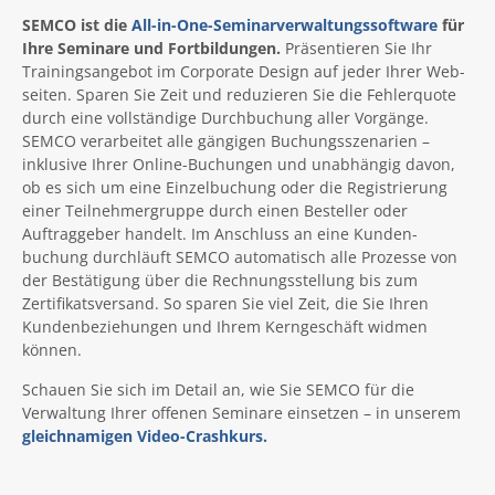
SEMCO ist die
All-in-One-Seminarverwaltungssoftware
für
Ihre Seminare und Fort­bildungen.
Präsentieren Sie Ihr
Trainings­angebot im Corporate Design auf jeder Ihrer Web­
seiten. Sparen Sie Zeit und reduzieren Sie die Fehlerquote
durch eine voll­ständige Durch­buchung aller Vorgänge.
SEMCO verarbeitet alle gängigen Buchungs­szenarien –
inklusive Ihrer Online-Buchungen und unabhängig davon,
ob es sich um eine Einzel­buchung oder die Registrierung
einer Teil­nehmer­gruppe durch einen Besteller oder
Auftrag­geber handelt. Im Anschluss an eine Kunden­
buchung durchläuft SEMCO auto­matisch alle Prozesse von
der Bestätigung über die Rechnungs­stellung bis zum
Zertifikats­versand. So sparen Sie viel Zeit, die Sie Ihren
Kunden­beziehungen und Ihrem Kern­geschäft widmen
können.
Schauen Sie sich im Detail an, wie Sie SEMCO für die
Verwaltung Ihrer offenen Seminare einsetzen – in unserem
gleichnamigen Video-Crashkurs.